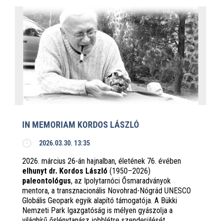
IN MEMORIAM KORDOS LÁSZLÓ
2026.03.30. 13:35
2026. március 26-án hajnalban, életének 76. évében
elhunyt dr. Kordos László
(1950–2026)
paleontológus
, az Ipolytarnóci Ősmaradványok
mentora, a transznacionális Novohrad-Nógrád UNESCO
Globális Geopark egyik alapító támogatója. A Bükki
Nemzeti Park Igazgatóság is mélyen gyászolja a
világhírű őslénytanász jobblétre szenderülését.