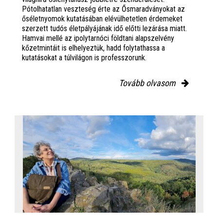
Pótolhatatlan veszteség érte az Ősmaradványokat az
őséletnyomok kutatásában elévülhetetlen érdemeket
szerzett tudós életpályájának idő előtti lezárása miatt.
Hamvai mellé az ipolytarnóci földtani alapszelvény
kőzetmintáit is elhelyeztük, hadd folytathassa a
kutatásokat a túlvilágon is professzorunk.
Tovább olvasom