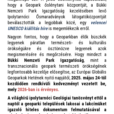
hogy a Geopark őslénytani központját, a Bükki
Nemzeti Park Igazgatóság kezelésében levő
Ipolytarnóci Ősmaradványok látogatóközpontját
beválasztották a legjobbak közé, egy
velencei
UNESCO kiállítás híre
is megemlékezik erről.
Nagyon fontos, hogy a Geoparkban élők büszkék
legyenek páratlan természeti- és kulturális
örökségükre és ösztönözve legyenek azok
megismerésére és megőrzésére. Hogy mindezt a
Bükki Nemzeti Park Igazgatóság
, mint a
transznacionális geopark természeti örökségének
legfontosabb kezelője elősegítse, az Európai Globális
Geoparkok Hetének nyitó napjától,
2025. május 24-től
kezdődően rendkívüli kedvezményt vezetett be,
mely
2026-ban is érvényes.
A világhírű ipolytarnóci Geológiai tanösvényt ettől a
naptól a geoparki települések lakosai a lakcímüket
igazoló hiteles dokumentum felmutatásával a