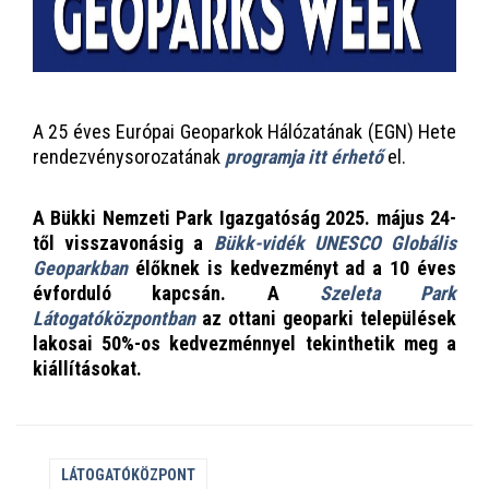
A 25 éves Európai Geoparkok Hálózatának (EGN) Hete
rendezvénysorozatának
programja itt érhető
el.
A Bükki Nemzeti Park Igazgatóság 2025. május 24-
től visszavonásig a
Bükk-vidék UNESCO Globális
Geoparkban
élőknek is kedvezményt ad a 10 éves
évforduló kapcsán. A
Szeleta Park
Látogatóközpontban
az ottani geoparki települések
lakosai 50%-os kedvezménnyel tekinthetik meg a
kiállításokat.
LÁTOGATÓKÖZPONT