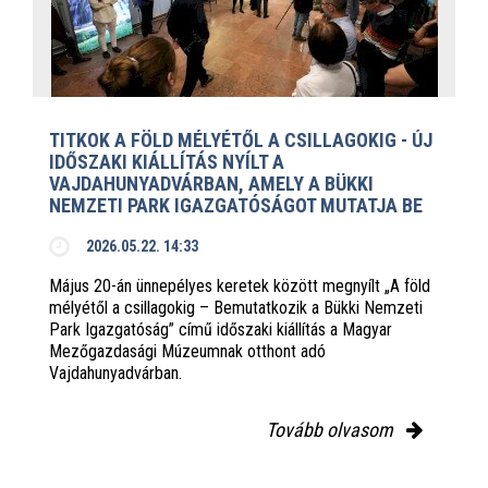
TITKOK A FÖLD MÉLYÉTŐL A CSILLAGOKIG - ÚJ
IDŐSZAKI KIÁLLÍTÁS NYÍLT A
VAJDAHUNYADVÁRBAN, AMELY A BÜKKI
NEMZETI PARK IGAZGATÓSÁGOT MUTATJA BE
2026.05.22. 14:33
Május 20-án ünnepélyes keretek között megnyílt „A föld
mélyétől a csillagokig – Bemutatkozik a Bükki Nemzeti
Park Igazgatóság” című időszaki kiállítás a Magyar
Mezőgazdasági Múzeumnak otthont adó
Vajdahunyadvárban.
Tovább olvasom