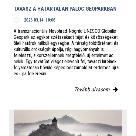
TAVASZ A HATÁRTALAN PALÓC GEOPARKBAN
2026.03.14. 10:06
A transznacionális Novohrad-Nógrád UNESCO Globális
Geopark az egykor szétszakadt tájat és közösségeket
öleli határok nélküli egységbe. A térség földtörténeti és
kulturális örökségét ápolja, régi hagyományait is
feléleszti, a korszellemnek megfelelő, új értelmet ad
nekik. Egy tovatűnt világot elevenít fel, tavaszi híreinek
folyamatosan bővülő képes beszámolóját érdemes újra
és újra felkeresni.
Tovább olvasom