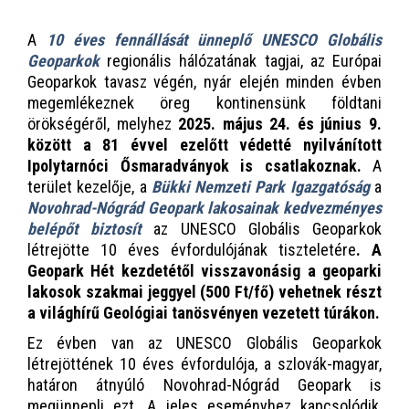
A
10 éves fennállását ünneplő UNESCO Globális
Geoparkok
regionális hálózatának tagjai, az Európai
Geoparkok tavasz végén, nyár elején minden évben
megemlékeznek öreg kontinensünk földtani
örökségéről, melyhez
2025. május 24. és június 9.
között a 81 évvel ezelőtt védetté nyilvánított
Ipolytarnóci Ősmaradványok is csatlakoznak.
A
terület kezelője, a
Bükki Nemzeti Park Igazgatóság
a
Novohrad-Nógrád Geopark lakosainak kedvezményes
belépőt biztosít
az UNESCO Globális Geoparkok
létrejötte 10 éves évfordulójának tiszteletére
. A
Geopark Hét kezdetétől visszavonásig a geoparki
lakosok szakmai jeggyel (500 Ft/fő) vehetnek részt
a világhírű Geológiai tanösvényen vezetett túrákon.
Ez évben van az UNESCO Globális Geoparkok
létrejöttének 10 éves évfordulója, a szlovák-magyar,
határon átnyúló Novohrad-Nógrád Geopark is
megünnepli ezt. A jeles eseményhez kapcsolódik,