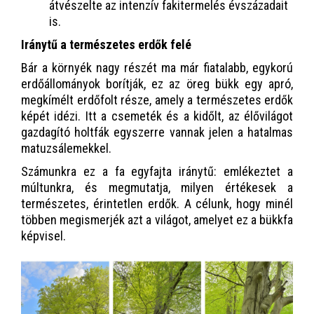
átvészelte az intenzív fakitermelés évszázadait
is.
Iránytű a természetes erdők felé
Bár a környék nagy részét ma már fiatalabb, egykorú
erdőállományok borítják, ez az öreg bükk egy apró,
megkímélt erdőfolt része, amely a természetes erdők
képét idézi. Itt a csemeték és a kidőlt, az élővilágot
gazdagító holtfák egyszerre vannak jelen a hatalmas
matuzsálemekkel.
Számunkra ez a fa egyfajta iránytű: emlékeztet a
múltunkra, és megmutatja, milyen értékesek a
természetes, érintetlen erdők. A célunk, hogy minél
többen megismerjék azt a világot, amelyet ez a bükkfa
képvisel.