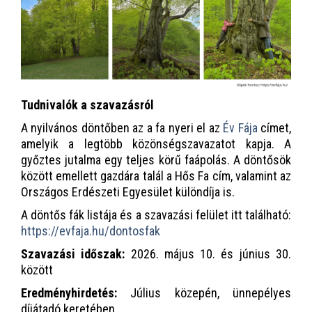
Tudnivalók a szavazásról
A nyilvános döntőben az a fa nyeri el az
Év Fája
címet,
amelyik a legtöbb közönségszavazatot kapja. A
győztes jutalma egy teljes körű faápolás. A döntősök
között emellett gazdára talál a Hős Fa cím, valamint az
Országos Erdészeti Egyesület különdíja is.
A döntős fák listája és a szavazási felület itt található:
https://evfaja.hu/dontosfak
Szavazási időszak:
2026. május 10. és június 30.
között
Eredményhirdetés:
Július közepén, ünnepélyes
díjátadó keretében