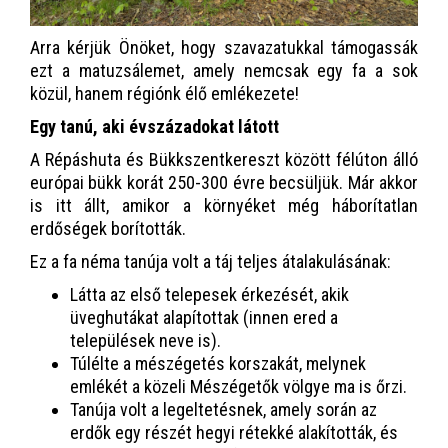
Arra kérjük Önöket, hogy szavazatukkal támogassák
ezt a matuzsálemet, amely nemcsak egy fa a sok
közül, hanem régiónk élő emlékezete!
Egy tanú, aki évszázadokat látott
A Répáshuta és Bükkszentkereszt között félúton álló
európai bükk korát 250-300 évre becsüljük. Már akkor
is itt állt, amikor a környéket még háborítatlan
erdőségek borították.
Ez a fa néma tanúja volt a táj teljes átalakulásának:
Látta az első telepesek érkezését, akik
üveghutákat alapítottak (innen ered a
települések neve is).
Túlélte a mészégetés korszakát, melynek
emlékét a közeli Mészégetők völgye ma is őrzi.
Tanúja volt a legeltetésnek, amely során az
erdők egy részét hegyi rétekké alakították, és