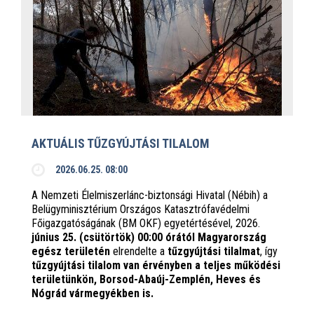
AKTUÁLIS TŰZGYÚJTÁSI TILALOM
2026.06.25. 08:00
A Nemzeti Élelmiszerlánc-biztonsági Hivatal (Nébih) a
Belügyminisztérium Országos Katasztrófavédelmi
Főigazgatóságának (BM OKF) egyetértésével, 2026.
június 25. (csütörtök) 00:00 órától Magyarország
egész területén
elrendelte a
tűzgyújtási tilalmat
, így
tűzgyújtási tilalom van érvényben
a teljes működési
területünkön, Borsod-Abaúj-Zemplén, Heves és
Nógrád vármegyékben is.