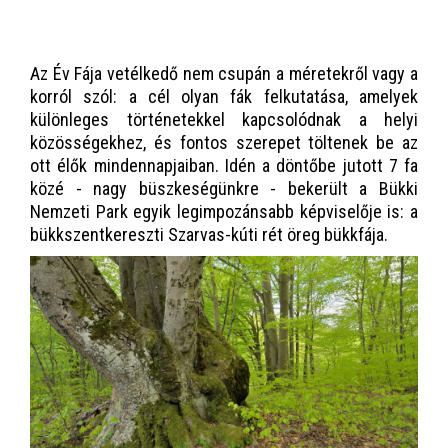
Az Év Fája vetélkedő nem csupán a méretekről vagy a
korról szól: a cél olyan fák felkutatása, amelyek
különleges történetekkel kapcsolódnak a helyi
közösségekhez, és fontos szerepet töltenek be az
ott élők mindennapjaiban. Idén a döntőbe jutott 7 fa
közé - nagy büszkeségünkre - bekerült a Bükki
Nemzeti Park egyik legimpozánsabb képviselője is: a
bükkszentkereszti Szarvas-kúti rét öreg bükkfája.