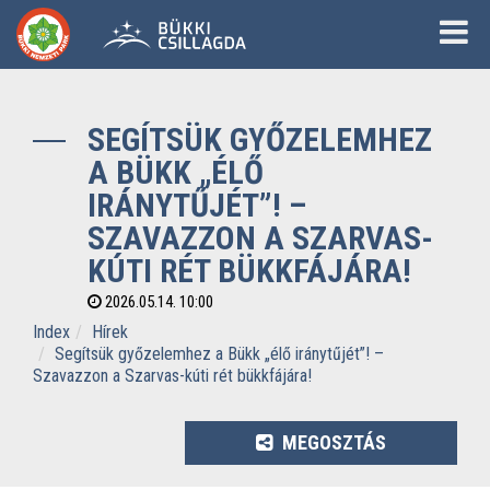
SEGÍTSÜK GYŐZELEMHEZ
A BÜKK „ÉLŐ
IRÁNYTŰJÉT”! –
SZAVAZZON A SZARVAS-
KÚTI RÉT BÜKKFÁJÁRA!
2026.05.14. 10:00
Index
Hírek
Segítsük győzelemhez a Bükk „élő iránytűjét”! –
Szavazzon a Szarvas-kúti rét bükkfájára!
MEGOSZTÁS