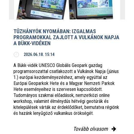
TŰZHÁNYÓK NYOMÁBAN: IZGALMAS
PROGRAMOKKAL ZAJLOTT A VULKÁNOK NAPJA
A BÜKK-VIDÉKEN
2026.06.18. 15:14
A Bükk-vidék UNESCO Globális Geopark gazdag
programsorozattal csatlakozott a Vulkánok Napja (június
1.) európai kezdeményezéshez, amely egyúttal az
Európai Geoparkok Hete és a Magyar Nemzeti Parkok
Hete eseményeihez is szervesen kapcsolódott.
Tudományos szakmai előadások, nemzetközi online
workshop, valamint élménydús hétvégi geotúrák és
kitelepülések várták az érdeklődőket, bemutatva régiónk
és hazánk lenyűgöző vulkanikus örökségét.
Tovább olvasom