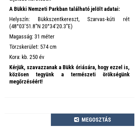
A Bükki Nemzeti Parkban található jelölt adatai:
Helyszín: Bükkszentkereszt, Szarvas-kúti rét
(48°03'51.8"N 20°34'20.3"E)
Magasság: 31 méter
Törzskerület: 574 cm
Kora: kb. 250 év
Kérjük, szavazzanak a Bükk óriására, hogy ezzel is,
közösen tegyünk a természeti örökségünk
megőrzéséért!
MEGOSZTÁS