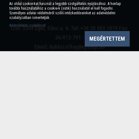
Az oldal cookie-kat használ a legjobb szolgáltatás nyújtásához. A honlap
további használatához a cookie-k (sütik) használatát el kell fogadni.
Személyes adatai védelméről szóló intézkedéseinket az adatvédelmi
szabályzatban ismertetjük.
Adatvédelmi szabályzat
Cím: 3304 Eger, Sánc u. 6. Tel: +36 30 965 1874 Fax:
36/412-791 -
MEGÉRTETTEM
Email: bukkicsillagda@bnpi.hu
Impresszum