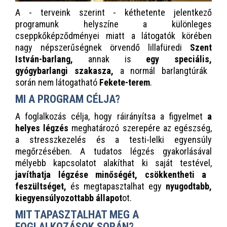
A - terveink szerint - kéthetente jelentkező
programunk helyszíne a különleges
cseppkőképződményei miatt a látogatók körében
nagy népszerűségnek örvendő lillafüredi
Szent
István-barlang,
annak is
egy speciális,
gyógybarlangi szakasza,
a normál barlangtúrák
során nem látogatható
Fekete-terem
.
MI A PROGRAM CÉLJA?
A foglalkozás célja, hogy ráirányítsa a figyelmet
a
helyes légzés
meghatározó szerepére az egészség,
a stresszkezelés és a testi-lelki egyensúly
megőrzésében. A tudatos légzés gyakorlásával
mélyebb kapcsolatot alakíthat ki saját testével,
javíthatja légzése minőségét, csökkentheti a
feszültséget,
és megtapasztalhat egy
nyugodtabb,
kiegyensúlyozottabb állapot
ot.
MIT TAPASZTALHAT MEG A
FOGLALKOZÁSOK SORÁN?