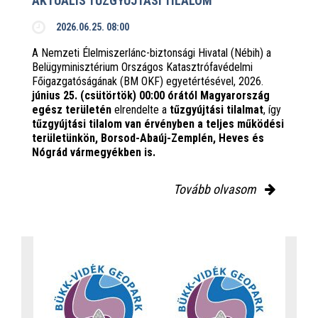
AKTUÁLIS TŰZGYÚJTÁSI TILALOM
2026.06.25. 08:00
A Nemzeti Élelmiszerlánc-biztonsági Hivatal (Nébih) a
Belügyminisztérium Országos Katasztrófavédelmi
Főigazgatóságának (BM OKF) egyetértésével, 2026.
június 25. (csütörtök) 00:00 órától Magyarország
egész területén
elrendelte a
tűzgyújtási tilalmat
, így
tűzgyújtási tilalom van érvényben
a teljes működési
területünkön, Borsod-Abaúj-Zemplén, Heves és
Nógrád vármegyékben is.
Tovább olvasom