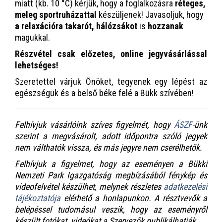
miatt (kb. 10 °C) kérjük, hogy a foglalkozásra
réteges,
meleg sportruházattal
készüljenek! Javasoljuk, hogy
a relaxációra takarót, hálózsákot
is
hozzanak
magukkal.
Részvétel csak előzetes, online jegyvásárlással
lehetséges!
Szeretettel várjuk Önöket, tegyenek egy lépést az
egészségük és a belső béke felé a Bükk szívében!
Felhívjuk vásárlóink szíves figyelmét, hogy
ÁSZF
-ünk
szerint a megvásárolt, adott időpontra szóló jegyek
nem válthatók vissza, és más jegyre nem cserélhetők.
Felhívjuk a figyelmet, hogy az eseményen a Bükki
Nemzeti Park Igazgatóság megbízásából fénykép és
videofelvétel készülhet, melynek részletes
adatkezelési
tájékoztatója
elérhető a honlapunkon. A résztvevők a
belépéssel tudomásul veszik, hogy az eseményről
készült fotókat, videókat a Szervezők publikálhatják.