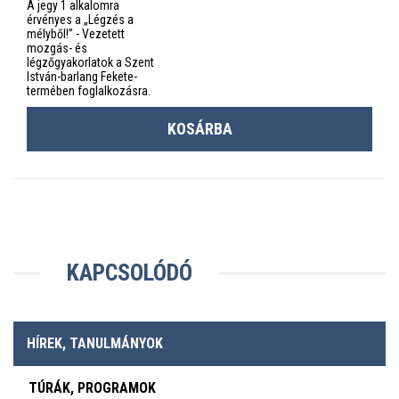
A jegy 1 alkalomra
érvényes a „Légzés a
mélyből!” - Vezetett
mozgás- és
légzőgyakorlatok a Szent
István-barlang Fekete-
termében foglalkozásra.
KOSÁRBA
KAPCSOLÓDÓ
HÍREK, TANULMÁNYOK
TÚRÁK, PROGRAMOK