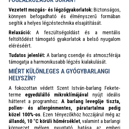
Vezetett mozgás- és légzőgyakorlatok:
Biztonságos,
könnyen befogadható és élményszerű formában
segítik a helyes légzéstechnika elsajátítását.
Relaxáció:
A feszültségoldást és a mentális
feltöltődést támogató gyakorlatok a belső nyugalom
eléréséért.
Tudatos jelenlét:
A barlang csendje és atmoszférája
támogatja a harmonikusabb légzés kialakulását.
MIÉRT KÜLÖNLEGES A GYÓGYBARLANGI
HELYSZÍN?
A fokozottan védett Szent István-barlang Fekete-
terme
egyedülálló mikroklímájával
nyújt ideális
hátteret a programhoz.
A barlang levegője tiszta,
pollen- és allergénmentes, páratartalma pedig
közel 100%-os
. Ezen tényezőkhöz hozzájárul még az
állandó, 10 °C körüli hőmérséklet
, valamint a barlangi
környezet mélyen nyugtató hatása az emberi