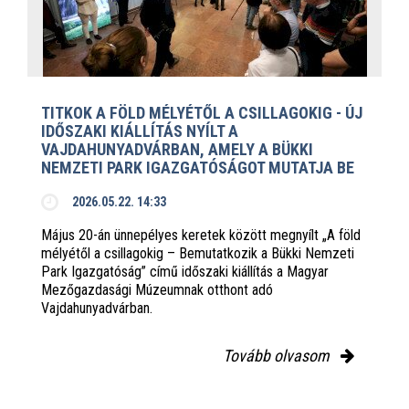
TITKOK A FÖLD MÉLYÉTŐL A CSILLAGOKIG - ÚJ
IDŐSZAKI KIÁLLÍTÁS NYÍLT A
VAJDAHUNYADVÁRBAN, AMELY A BÜKKI
NEMZETI PARK IGAZGATÓSÁGOT MUTATJA BE
2026.05.22. 14:33
Május 20-án ünnepélyes keretek között megnyílt „A föld
mélyétől a csillagokig – Bemutatkozik a Bükki Nemzeti
Park Igazgatóság” című időszaki kiállítás a Magyar
Mezőgazdasági Múzeumnak otthont adó
Vajdahunyadvárban.
Tovább olvasom