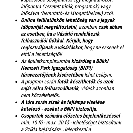
időpontra (vezetett túrák, programok) vagy
idősávra (bemutató- és látogatóhelyek) szól.
Online felületünkön lehetőség van a jegyek
időpontját megváltoztatni
, azonban
csak abban
az esetben, ha a Vásárló rendelkezik
felhasználói fiókkal. Kérjük, hogy
regisztráljanak a vásárláskor,
hogy ne essenek el
ettől a lehetőségtől!
Az épületkomplexumba
kizárólag a Bükki
Nemzeti Park Igazgatóság (BNPI)
túravezetőjének kíséretében
lehet belépni.
A program során
fotók készíthetők és azok
saját célra felhasználhatók
, videók azonban
nem közzétehetők.
A túra során sisak és fejlámpa viselése
kötelező - ezeket a BNPI biztosítja
.
Csoportok számára előzetes bejelentkezéssel
-
min. 10 fő - max. 20 fő - lehetőséget biztosítunk
a Szikla bejárására. Jelentkezni a