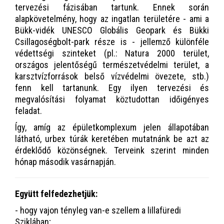
tervezési fázisában tartunk. Ennek során
alapkövetelmény, hogy az ingatlan területére - ami a
Bükk-vidék UNESCO Globális Geopark és Bükki
Csillagoségbolt-park része is - jellemző különféle
védettségi szinteket (pl.: Natura 2000 terület,
országos jelentőségű természetvédelmi terület, a
karsztvízforrások belső vízvédelmi övezete, stb.)
fenn kell tartanunk. Egy ilyen tervezési és
megvalósítási folyamat köztudottan időigényes
feladat.
Így, amíg az épületkomplexum jelen állapotában
látható, urbex túrák keretében mutatnánk be azt az
érdeklődő közönségnek. Terveink szerint minden
hónap második vasárnapján.
Együtt felfedezhetjük:
- hogy vajon tényleg van-e szellem a lillafüredi
Sziklában;