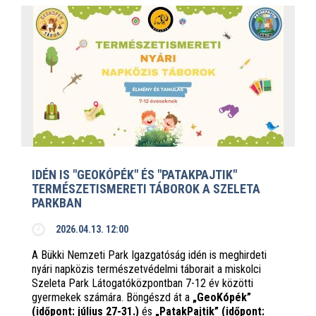
IDÉN IS "GEOKÓPÉK" ÉS "PATAKPAJTIK"
TERMÉSZETISMERETI TÁBOROK A SZELETA
PARKBAN
2026.04.13. 12:00
A Bükki Nemzeti Park Igazgatóság idén is meghirdeti
nyári napközis természetvédelmi táborait a miskolci
Szeleta Park Látogatóközpontban 7-12 év közötti
gyermekek számára. Böngészd át a
„GeoKópék”
(időpont: július 27-31.)
és
„PatakPajtik” (időpont: