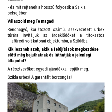
- és mit rejtenek a hosszú folyosók a Szikla
belsejében.
Válaszold meg Te magad!
Rendhagyó, korlátozott számú, szakvezetett urbex
túrára invitáljuk az érdeklődőket a titokzatos
lillafüredi volt katonai objektumba, a Sziklába!
Kik lesznek azok, akik a felújítások megkezdése
előtt még bejuthatnak és láthatják a jelenlegi
állapotot?
A résztvevőket egyedi ajándékkal lepjük meg.
Szikla urbex! A garantált borzongás!