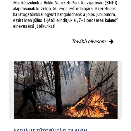
Már készülünk a Bükki Nemzeti Park Igazgatóság (BNPI)
alapításának közelgő, 50 éves évfordulójára. Szeretnénk,
ha látogatóinkkal együtt hangolódnánk a jeles jubileumra,
ezért idén július 1-jétől elindítjuk a „7+1 pecsétes kaland”
elnevezésű játékunkat!
Tovább olvasom
AKTUÁLIS TŰZGYÚJTÁSI TILALOM