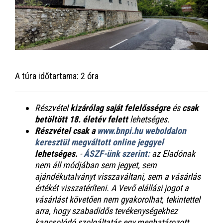
A túra időtartama: 2 óra
Részvétel
kizárólag saját felelősségre
és
csak
betöltött 18. életév felett
lehetséges.
Részvétel csak a
www.bnpi.hu weboldalon
keresztül megváltott online jeggyel
lehetséges.
-
ÁSZF-ünk szerint:
az Eladónak
nem áll módjában sem jegyet, sem
ajándékutalványt visszaváltani, sem a vásárlás
értékét visszatéríteni. A Vevő elállási jogot a
vásárlást követően nem gyakorolhat, tekintettel
arra, hogy szabadidős tevékenységekhez
kapcsolódó szolgáltatás egy meghatározott