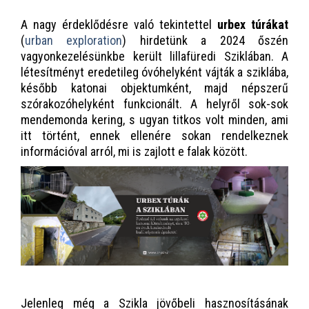
A nagy érdeklődésre való tekintettel
urbex túrákat
(
urban exploration
) hirdetünk a 2024 őszén
vagyonkezelésünkbe került lillafüredi Sziklában. A
létesítményt eredetileg óvóhelyként vájták a sziklába,
később katonai objektumként, majd népszerű
szórakozóhelyként funkcionált. A helyről sok-sok
mendemonda kering, s ugyan titkos volt minden, ami
itt történt, ennek ellenére sokan rendelkeznek
információval arról, mi is zajlott e falak között.
Jelenleg még a Szikla jövőbeli hasznosításának