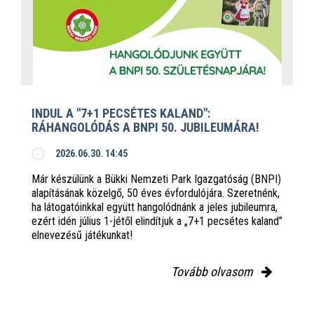
INDUL A "7+1 PECSÉTES KALAND":
RÁHANGOLÓDÁS A BNPI 50. JUBILEUMÁRA!
2026.06.30. 14:45
Már készülünk a Bükki Nemzeti Park Igazgatóság (BNPI)
alapításának közelgő, 50 éves évfordulójára. Szeretnénk,
ha látogatóinkkal együtt hangolódnánk a jeles jubileumra,
ezért idén július 1-jétől elindítjuk a „7+1 pecsétes kaland”
elnevezésű játékunkat!
Tovább olvasom