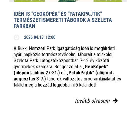
IDÉN IS "GEOKÓPÉK" ÉS "PATAKPAJTIK"
TERMÉSZETISMERETI TÁBOROK A SZELETA
PARKBAN
2026.04.13. 12:00
A Bükki Nemzeti Park Igazgatóság idén is meghirdeti
nyári napközis természetvédelmi táborait a miskolci
Szeleta Park Látogatóközpontban 7-12 év közötti
gyermekek számára. Böngészd át a
„GeoKópék”
(időpont: július 27-31.)
és
„PatakPajtik” (időpont:
augusztus 3-7.)
táborok változatos programkínálatát és
találd meg a hozzád legjobban illő kalandot!
Tovább olvasom