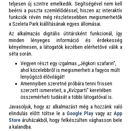
teljesen új szintre emelkedik. Segítségével nem kell
beérni a puszta szemlélődéssel, hiszen az interaktív
funkciók révén még részletesebben megismerhetők
a Szeleta Park kiállításának egyes állomásai.
Az alkalmazás digitális útitársként funkcionál, így
minden lényeges információ és érdekesség
kényelmesen, a látogatók kezében elérhetővé válik a
séta során.
Vegyen részt egy izgalmas „Jégkori szafarin”,
ahol közelebbről is megismerheti a fagyos múlt
lenyűgöző élővilágát!
Amennyiben szeretné próbára tenni frissen
szerzett ismereteit, a „Kvízparti” keretében
összemérheti tudását a többi látogatóval is.
Javasoljuk, hogy az alkalmazást még a hozzánk való
elindulás előtt töltse le a
Google Play
vagy az
App
Store
áruházakból, hogy felkészülten vághasson bele
a kalandba.