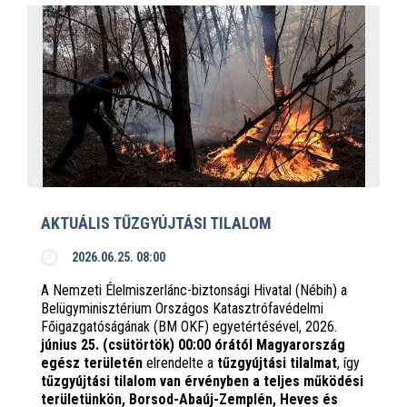
AKTUÁLIS TŰZGYÚJTÁSI TILALOM
2026.06.25. 08:00
A Nemzeti Élelmiszerlánc-biztonsági Hivatal (Nébih) a
Belügyminisztérium Országos Katasztrófavédelmi
Főigazgatóságának (BM OKF) egyetértésével, 2026.
június 25. (csütörtök) 00:00 órától Magyarország
egész területén
elrendelte a
tűzgyújtási tilalmat
, így
tűzgyújtási tilalom van érvényben
a teljes működési
területünkön, Borsod-Abaúj-Zemplén, Heves és